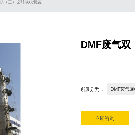
气双（三）循环吸收装置
DMF废气
DMF废气
所属分类 ：
立即咨询