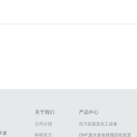
关于我们
产品中心
公司介绍
压力容器及化工设备
F废
科研实力
DMF废水多效精馏回收装置